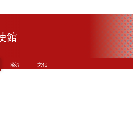
Aller au menu principal
Aller au contenu
使館
経済
文化