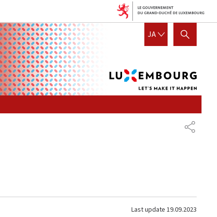
Lux
日本語
JA
SHOW HIDE SEARCH
let's
mak
it
hap
共
有
Last update
19.09.2023