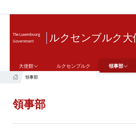
ルクセンブルク大
The Luxembourg
Government
大使館
領事部
大使館
ルクセンブルク
領事部
領事部
ホ
ー
ム
領事部