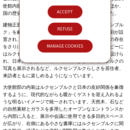
使館内部には大公家に代々伝わる銀器の特別展示のほか、
ACCEPT
国の歴史や大公家を紹介するパネルが用意されました。
建物正面道路沿いの国旗横には、「鉄鋼の国ルクセンブル
REFUSE
ク」を象徴するようにベルナール・ヴネ作の鉄の彫刻が設
置され、四番町の新たなランドマークとして大使館の存在
MANAGE COOKIES
をさりげなく伝えています。また、建物住居側のロビーに
はルクセンブルクの森をイメージした吹抜け空間が設けら
れ、日本人写真家ハービー山口氏によるルクセンブルクの
写真も展示されるなど、ルクセンブルクらしさを居住者、
来訪者ともに楽しめるようになっています。
大使館部の内装はルクセンブルクと日本の友好関係を象徴
するように、現代的ながらも暖かくゲストを迎え入れるよ
うな明るいイメージで統一されています。天然木、石など
の自然素材とガラスを多用したオープンなエントランスか
ら内部に入ると、展示や会議に使用できる多目的スペース
が広がり、右側にある小さな書庫にはルクセンブルクに関