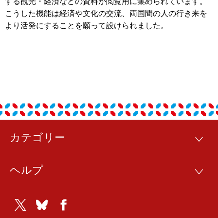
する観光・経済などの資料が閲覧用に集められています。
こうした機能は経済や文化の交流、両国間の人の行き来を
より活発にすることを願って設けられました。
カテゴリー
フ
カ
テ
ッ
ゴ
ヘルプ
リ
ヘ
タ
ー
ル
ー
プ
Twitter
Bluesky
Facebook