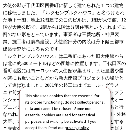
大使公邸が千代田区四番町に新しく建てられた１つの建物
に移転しました。 「ルクセンブルクハウス」と名づけられ
た地下一階、地上12階建てのこのビルは、1階が大使館、12
階が大使公邸で、2階から11階は分譲住宅というこれまでに
例のない形をとっています。事業者は三菱地所・神戸製
鋼、施工者は鹿島建設、大使館部分の内装は丹下健三都市
建築研究所によるものです。
「ルクセンブルクハウス」は二番町にあった旧大使館から
は北に約500メートルほどの距離に位置します。千代田区の
番町地区にはヨーロッパの大使館が集まり、また皇居や霞
ヶ関にも近いことなどから新大使館プロジェクトの場所と
して選ばれました。2001年の起工にはピエール・グラメー
ニヤ前大使が、2003年の竣工には現在のミッシェル・プラ
This site uses cookies that are essential for
ンシェール＝トマシーニ大使が立ち会いました。公式オー
its proper functioning, do not collect personal
プニングは2003年9月3日、アンリ大公殿下ご臨席のもと行
data and cannot be refused. Some non-
なわれ、高円宮妃殿下、リディー･ポルファー副首相・外務
essential cookies are used for statistical
大臣、アンリ・グレーテン経済・運輸大臣をはじめとする
purposes and will only be activated if you
accept them. Read our
privacy policy
.
ご来賓の参列を頂きました。オープニングを記念して新大