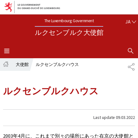
Aller au menu principal
Aller au contenu
日本語
The Luxembourg Government
JA
ルクセンブルク大使館
SHOW H
MENU
メイン
大使館
ルクセンブルクハウス
共
ホ
有
ー
ム
ルクセンブルクハウス
Last update
09.03.2022
2003年4月に、これまで別々の場所にあった在京の大使館と